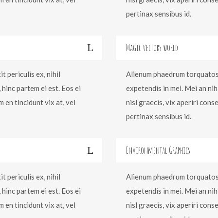
pertinax sensibus id.
Magic vectors world
 periculis ex, nihil
Alienum phaedrum torquatos ne
 hinc partem ei est. Eos ei
expetendis in mei. Mei an nih 
m en tincidunt vix at, vel
nisl graecis, vix aperiri cons
pertinax sensibus id.
Environmental Graphics
 periculis ex, nihil
Alienum phaedrum torquatos ne
 hinc partem ei est. Eos ei
expetendis in mei. Mei an nih 
m en tincidunt vix at, vel
nisl graecis, vix aperiri cons