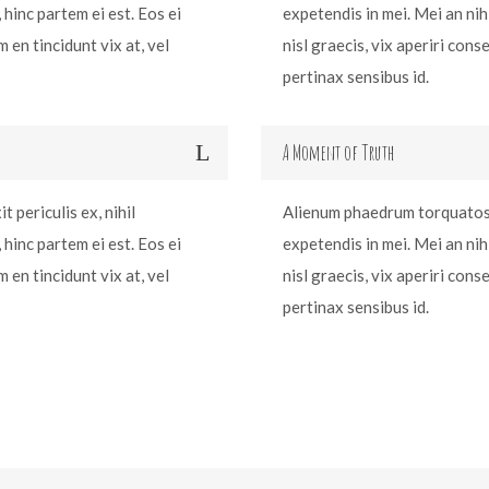
 hinc partem ei est. Eos ei
expetendis in mei. Mei an nih 
m en tincidunt vix at, vel
nisl graecis, vix aperiri cons
pertinax sensibus id.
A Moment of Truth
 periculis ex, nihil
Alienum phaedrum torquatos ne
 hinc partem ei est. Eos ei
expetendis in mei. Mei an nih 
m en tincidunt vix at, vel
nisl graecis, vix aperiri cons
pertinax sensibus id.