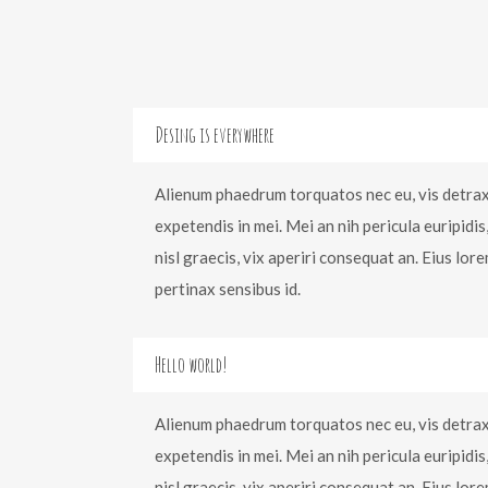
Desing is everywhere
Alienum phaedrum torquatos nec eu, vis detraxit
expetendis in mei. Mei an nih pericula euripidis,
nisl graecis, vix aperiri consequat an. Eius lore
pertinax sensibus id.
Hello world!
Alienum phaedrum torquatos nec eu, vis detraxit
expetendis in mei. Mei an nih pericula euripidis,
nisl graecis, vix aperiri consequat an. Eius lore