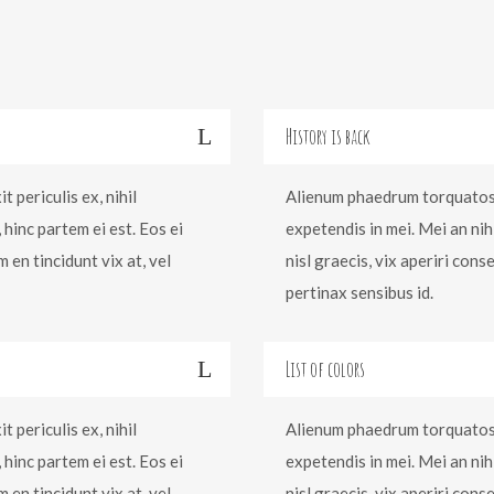
History is back
 periculis ex, nihil
Alienum phaedrum torquatos ne
 hinc partem ei est. Eos ei
expetendis in mei. Mei an nih 
m en tincidunt vix at, vel
nisl graecis, vix aperiri cons
pertinax sensibus id.
List of colors
 periculis ex, nihil
Alienum phaedrum torquatos ne
 hinc partem ei est. Eos ei
expetendis in mei. Mei an nih 
m en tincidunt vix at, vel
nisl graecis, vix aperiri cons