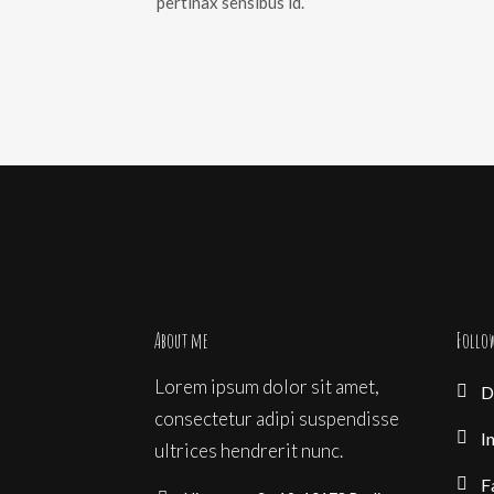
pertinax sensibus id.
About me
Follo
Lorem ipsum dolor sit amet,
D
consectetur adipi suspendisse
I
ultrices hendrerit nunc.
F