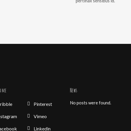
pertinax sensibus id.
w me
News
No posts were found.
ribble
Pinterest
nstagram
Vimeo
acebook
Linkedin